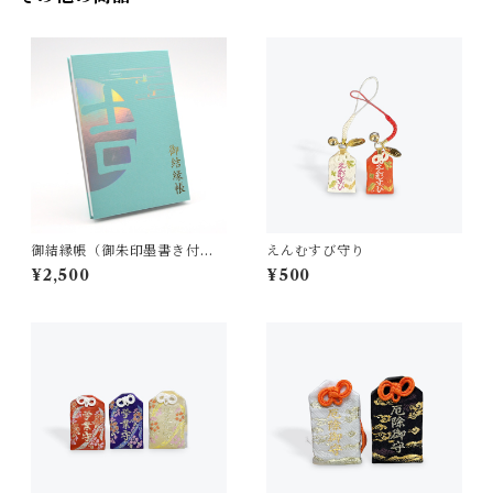
御結縁帳（御朱印墨書き付
えんむすび守り
き）
¥2,500
¥500