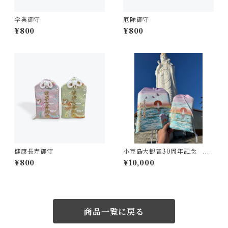
学業御守
厄除御守
¥800
¥800
健康長寿御守
小豆島大観音30周年記念 大
お守り
¥800
¥10,000
商品一覧に戻る