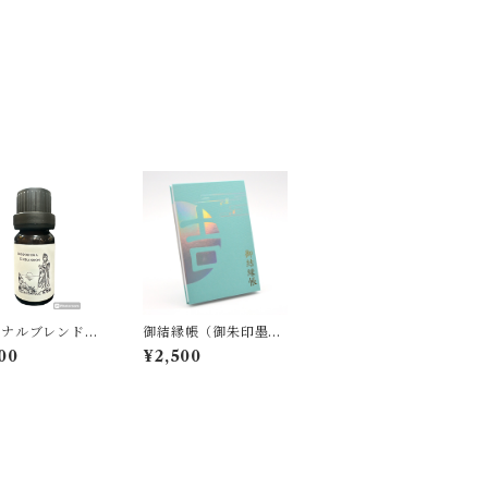
ジナルブレンドエ
御結縁帳（御朱印墨書
ンシャルオイル
き付き）
00
¥2,500