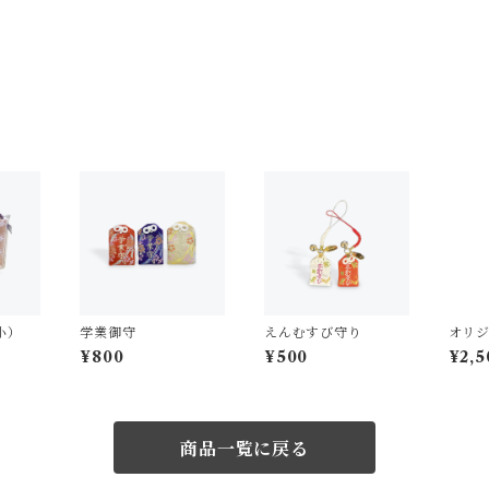
小）
学業御守
えんむすび守り
オリ
ッセ
¥800
¥500
¥2,5
商品一覧に戻る