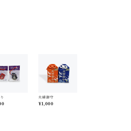
守り
夫婦御守
00
¥1,000