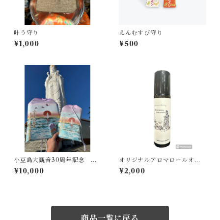
叶う守り
えんむすび守り
¥1,000
¥500
小豆島大観音30周年記念 大
オリジナルアロマロールオン
お守り
ボトル
¥10,000
¥2,000
商品一覧に戻る