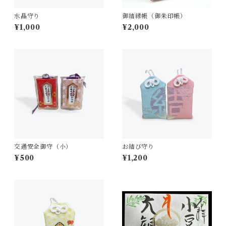
水晶守り
御結縁帳（御朱印帳）
¥1,000
¥2,000
交通安全御守（小）
お結び守り
¥500
¥1,200