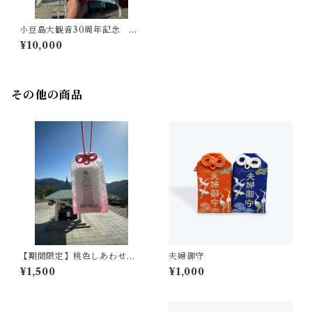
小豆島大観音30周年記念 大
お守り
¥10,000
その他の商品
【期間限定】桃色しあわせレ
夫婦御守
ースお守り
¥1,500
¥1,000