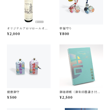
オリジナルアロマロールオン
幸福守り
ボトル
¥2,000
¥800
健康御守
御結縁帳（御朱印墨書き付
き）
¥500
¥2,500